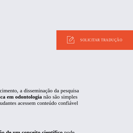
SOLICITAR TRADUÇÃO
ecimento, a disseminação da pesquisa
ica em odontologia
não são simples
studantes acessem conteúdo confiável
ão de um conceito científico
pode