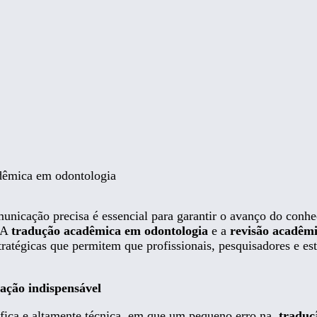
ÍCIO
GÊNCIA
RVIÇOS
ITORIAL
IENTES
adêmica em odontologia
TÍCIAS
unicação precisa é essencial para garantir o avanço do conh
. A
tradução acadêmica em odontologia
e a
revisão acadêm
ratégicas que permitem que profissionais, pesquisadores e e
ONTATO
ação indispensável
fica e altamente técnica, em que um pequeno erro na
traduç