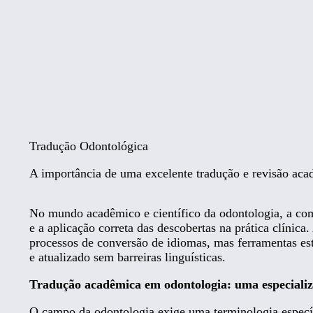
IN
A
SE
ED
Tradução Odontológica
CL
A importância de uma excelente tradução e revisão ac
NO
No mundo acadêmico e científico da odontologia, a com
e a aplicação correta das descobertas na prática clínica
processos de conversão de idiomas, mas ferramentas est
C
e atualizado sem barreiras linguísticas.
Tradução acadêmica em odontologia: uma especializ
O campo da odontologia exige uma terminologia especí