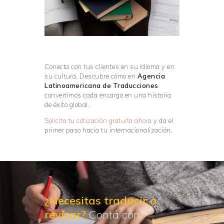
Conecta con tus clientes en su idioma y en
su cultura. Descubre cómo en
Agencia
Latinoamericana de Traducciones
convertimos cada encargo en una historia
de éxito global.
Solicita tu cotización gratuita ahora
y da el
primer paso hacia tu internacionalización.
¿Necesitas traducir
o
revisar?
Contá con