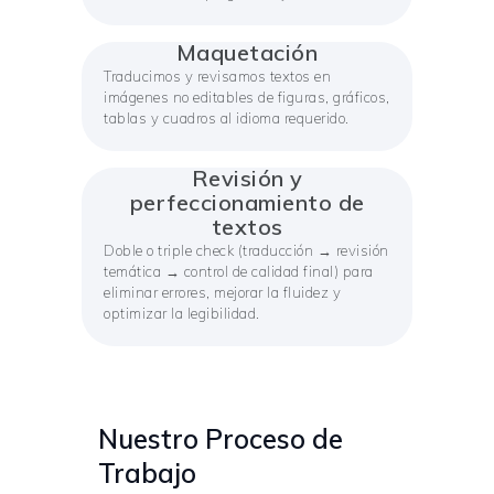
Maquetación
Traducimos y revisamos textos en
imágenes no editables de figuras, gráficos,
tablas y cuadros al idioma requerido.
Revisión y
perfeccionamiento de
textos
Doble o triple check (traducción → revisión
temática → control de calidad final) para
eliminar errores, mejorar la fluidez y
optimizar la legibilidad.
Nuestro Proceso de
Trabajo