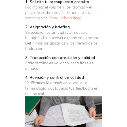
1. Solicita tu presupuesto gratuito
Facilítanos el volumen, los idiomas y el
plazo deseado a través de nuestro
e-mail de
contacto
o del
formulario en línea
.
2. Asignación y briefing
Seleccionamos un traductor nativo o
bilingüe y/o un revisor experto en tu sector.
Definimos los glosarios y las memorias de
traducción.
3. Traducción con precisión y calidad
Cada término es validado, cada frase es
afinada.
4. Revisión y control de calidad
Verificamos la gramática, el estilo, la
terminología y aplicamos tus feedbacks en
tiempo real.